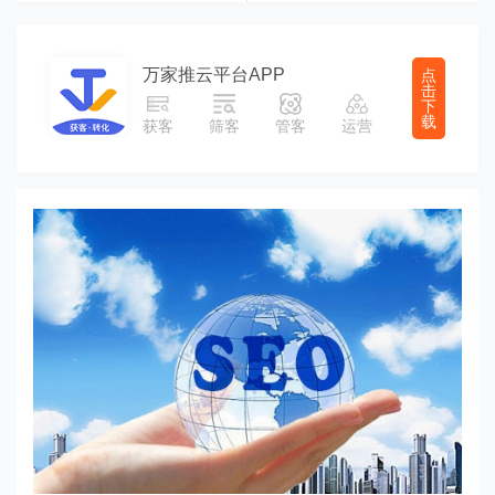
万家推云平台APP
点
击
下
载
获客
筛客
管客
运营