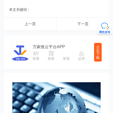
本文关键词：
上一页
下一页
万家推云平台APP
点
击
下
载
获客
筛客
管客
运营